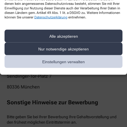
denen kein angemessenes Datenschutzniveau besteht, stimmen Sie mit Ihrer
info@marien-apotheke-muenchen.de
Einwilligung zur Nutzung dieser Dienste auch der Verarbeitung Ihrer Daten in
diesen Ländern gem. Artikel 49 Abs. 1 lit. a DSGVO zu. Weitere Informationen
können Sie unserer
Datenschutzerklärung
entnehmen.
Telefon
+49-89 557565
Alle akzeptieren
Post
Nur notwendige akzeptieren
Marien Apotheke München
Einstellungen verwalten
Thomas Benkert
Sendlinger-Tor-Platz 7
80336
München
Sonstige Hinweise zur Bewerbung
Bitte geben Sie bei Ihrer Bewerbung Ihre Gehaltsvorstellung und
den frühest möglichen Eintrittstermin an.