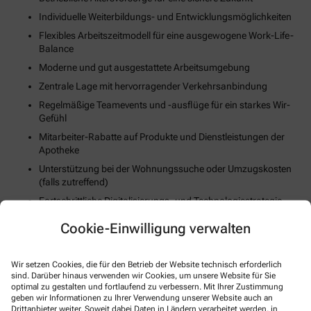
Individuelle Weiterbildungs- und Entwicklungsmöglichkeiten
Flexibles Arbeitszeitmodell für eine ausgewogene Work-Life-
Balance
Moderne und gut ausgestattete Arbeitsumgebung
Zentrale Lage mit hervorragender Verkehrsanbindung
Regelmäßige Teamevents und -ausflüge für ein starkes Wir-
Gefühl
Mitarbeiter-Rabatte auf Produkte und Dienstleistungen der
Apotheke
Unterstützung bei der Wohnungssuche oder Umzugskosten
(falls zutreffend)
Fortschrittliche Digitalisierungs- und Technologiestrategie
Gesundheits- und Fitnessangebote zur Stärkung des
Cookie-Einwilligung verwalten
körperlichen Wohlbefindens
Wir setzen Cookies, die für den Betrieb der Website technisch erforderlich
So können Sie sich bewerben
sind. Darüber hinaus verwenden wir Cookies, um unsere Website für Sie
optimal zu gestalten und fortlaufend zu verbessern. Mit Ihrer Zustimmung
geben wir Informationen zu Ihrer Verwendung unserer Website auch an
E-Mail
Drittanbieter weiter. Soweit dabei Daten in Ländern verarbeitet werden, in