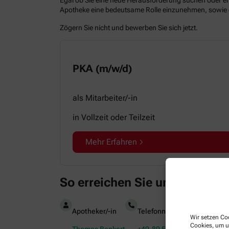
Apotheke eine bedeutsame Rolle einzunehmen, sowie ein
Zögern Sie nicht und bewerben Sie sich jetzt.
PKA (m/w/d)
als Mitarbeiter/-in
in Vollzeit oder Teilzeit
Mehr Erfahren
So erreichen Sie uns
Apotheker/-in
Telefonnummer
Faxnum
Wir setzen Coo
Cookies, um u