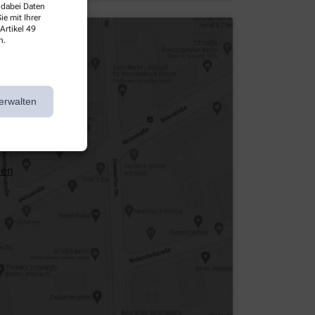
 dabei Daten
e mit Ihrer
Artikel 49
n.
erwalten
hen