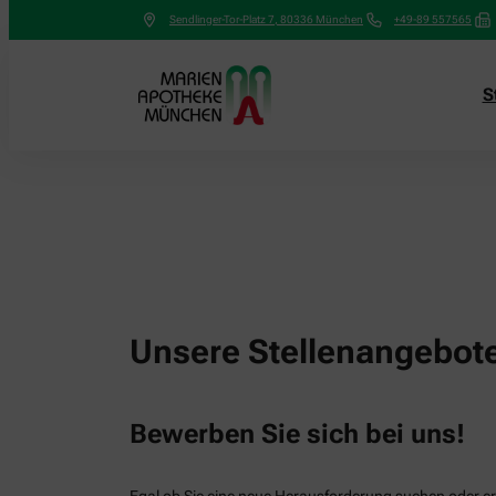
Sendlinger-Tor-Platz 7
,
80336
München
+49-89 557565
S
Unsere Stellenangebot
Bewerben Sie sich bei uns!
Egal ob Sie eine neue Herausforderung suchen oder ers