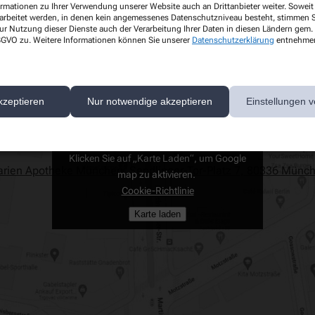
557566
info@marien-apotheke-muenchen.de
ormationen zu Ihrer Verwendung unserer Website auch an Drittanbieter weiter. Soweit
rarbeitet werden, in denen kein angemessenes Datenschutzniveau besteht, stimmen Si
ur Nutzung dieser Dienste auch der Verarbeitung Ihrer Daten in diesen Ländern gem. 
 DSGVO zu. Weitere Informationen können Sie unserer
Datenschutzerklärung
entnehme
kzeptieren
Nur notwendige akzeptieren
Einstellungen v
Mit dem Laden der Karte stimmen Sie den
Datenschutzbestimmungen von Google zu.
Klicken Sie auf „Karte Laden“, um Google
rien Apotheke München, Sendlinger-Tor-Platz 7, 80336 Münc
map zu aktivieren.
Cookie-Richtlinie
Karte laden