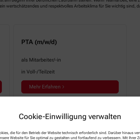
 wertschätzendes und respektvolles Arbeitsklima für Sie wichtig sind, dan
PTA (m/w/d)
als Mitarbeiter/-in
in Voll-/Teilzeit
Mehr Erfahren
Cookie-Einwilligung verwalten
mer
E-Mail-Adresse
kies, die für den Betrieb der Website technisch erforderlich sind. Darüber hinaus v
nsere Website für Sie optimal zu gestalten und fortlaufend zu verbessern. Mit Ihrer