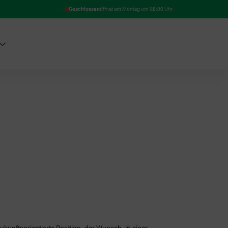
Geschlossen
öffnet am Montag um 08:00 Uhr
unftsorientierte Position, der Wunsch, in einer