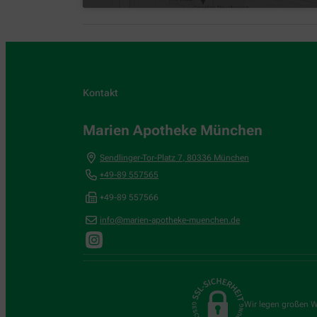
Kontakt
Marien Apotheke München
Sendlinger-Tor-Platz 7
,
80336
München
+49-89 557565
+49-89 557566
info@marien-apotheke-muenchen.de
Wir legen großen W