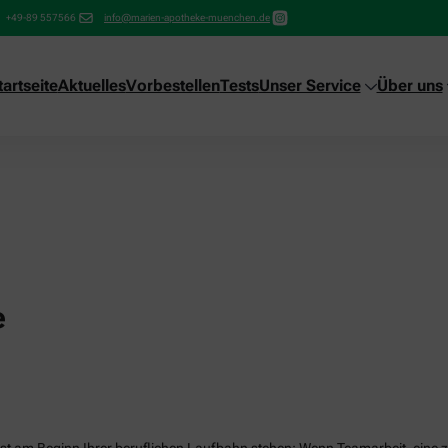
+49-89 557566
info@marien-apotheke-muenchen.de
tartseite
Aktuelles
Vorbestellen
Tests
Unser Service
Über uns
e
t am Beginn Ihrer beruflichen Laufbahn stehen: Wenn Teamarbeit, eine zuk