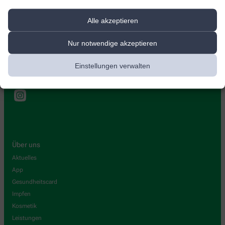
Marien Apotheke München
Alle akzeptieren
Sendlinger-Tor-Platz 7
,
80336
München
Nur notwendige akzeptieren
+49-89 557565
Einstellungen verwalten
+49-89 557566
info@marien-apotheke-muenchen.de
Über uns
Aktuelles
App
Gesundheitscard
Impfen
Kosmetik
Leistungen