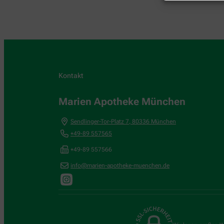
Kontakt
Marien Apotheke München
Sendlinger-Tor-Platz 7
,
80336
München
+49-89 557565
+49-89 557566
info@marien-apotheke-muenchen.de