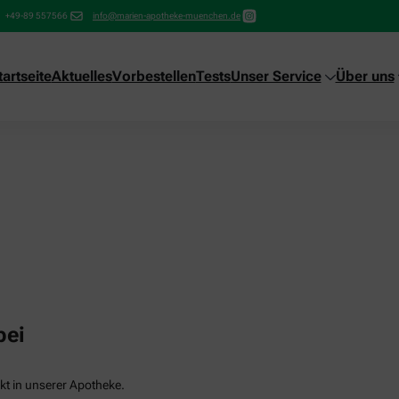
+49-89 557566
info@marien-apotheke-muenchen.de
tartseite
Aktuelles
Vorbestellen
Tests
Unser Service
Über uns
bei
kt in unserer Apotheke.