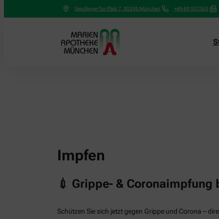
Sendlinger-Tor-Platz 7
,
80336
München
+49-89 557565
S
Impfen
💉 Grippe- & Coronaimpfung 
Schützen Sie sich jetzt gegen Grippe und Corona – dire