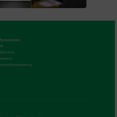
nformationen
GB
tenschutz
mpressum
rrierefreiheitserklärung