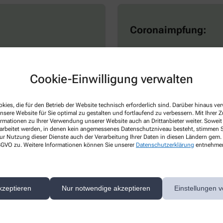
Coronaimpfung:
ohne
Terminvereinbarung
Bitte reservieren Sie vorab gan
Wartezeiten vermeiden können
Cookie-Einwilligung verwalten
kies, die für den Betrieb der Website technisch erforderlich sind. Darüber hinaus v
nsere Website für Sie optimal zu gestalten und fortlaufend zu verbessern. Mit Ihrer
ormationen zu Ihrer Verwendung unserer Website auch an Drittanbieter weiter. Soweit
rarbeitet werden, in denen kein angemessenes Datenschutzniveau besteht, stimmen Si
ur Nutzung dieser Dienste auch der Verarbeitung Ihrer Daten in diesen Ländern gem. 
 DSGVO zu. Weitere Informationen können Sie unserer
Datenschutzerklärung
entnehme
erunterladen]
Hier herunterladen]
kzeptieren
Nur notwendige akzeptieren
Einstellungen v