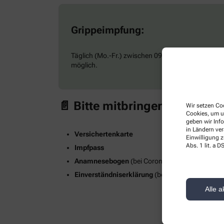
Grippeimpfung:
Täglich (Mo.-Fr.) zwischen 09:00 und 17:00 Uhr –
möglich.
📄
Bitte mitbringen:
Wir setzen Coo
Cookies, um u
geben wir Inf
in Ländern ve
Versichertenkarte
Einwilligung z
Abs. 1 lit. a
Impfpass
Anamnesebogen
(bei Corona Impfung):
[Hier h
Einverständniserklärung
(bei Grippe Impfung):
[
Alle a