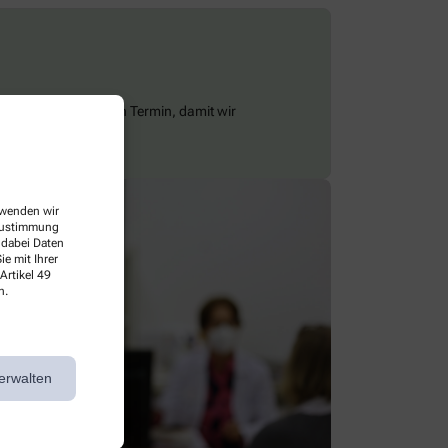
z einfach online einen Termin, damit wir
.
erwenden wir
 Zustimmung
 dabei Daten
e mit Ihrer
Artikel 49
n.
erwalten