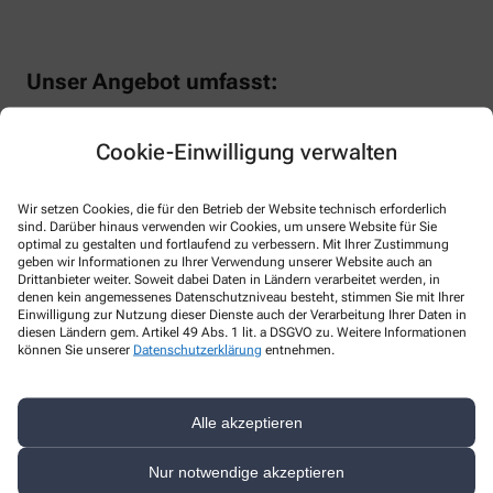
Unser Angebot umfasst:
Cookie-Einwilligung verwalten
✔️ Hochwertige Pflegeprodukte für jeden Hauttyp
Wir setzen Cookies, die für den Betrieb der Website technisch erforderlich
sind. Darüber hinaus verwenden wir Cookies, um unsere Website für Sie
optimal zu gestalten und fortlaufend zu verbessern. Mit Ihrer Zustimmung
geben wir Informationen zu Ihrer Verwendung unserer Website auch an
✔️ Professionelle Beratung durch unsere Dermokosmetik-
Drittanbieter weiter. Soweit dabei Daten in Ländern verarbeitet werden, in
Expertinnen
denen kein angemessenes Datenschutzniveau besteht, stimmen Sie mit Ihrer
Einwilligung zur Nutzung dieser Dienste auch der Verarbeitung Ihrer Daten in
diesen Ländern gem. Artikel 49 Abs. 1 lit. a DSGVO zu. Weitere Informationen
können Sie unserer
Datenschutzerklärung
entnehmen.
✔️ Individuelle Lösungen für Hautprobleme wie Akne,
Alle akzeptieren
Rosacea oder Neurodermitis
Nur notwendige akzeptieren