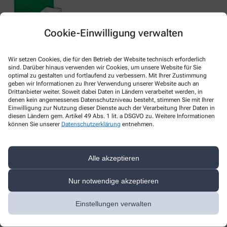
Cookie-Einwilligung verwalten
Nachweis Ihrer Befreiung
Wir setzen Cookies, die für den Betrieb der Website technisch erforderlich
sind. Darüber hinaus verwenden wir Cookies, um unsere Website für Sie
optimal zu gestalten und fortlaufend zu verbessern. Mit Ihrer Zustimmung
Wenn Sie einen Ausweis über die Befreiung der gesetzlichen
geben wir Informationen zu Ihrer Verwendung unserer Website auch an
Zuzahlung haben, können wir diese Info speichern und Sie
Drittanbieter weiter. Soweit dabei Daten in Ländern verarbeitet werden, in
denen kein angemessenes Datenschutzniveau besteht, stimmen Sie mit Ihrer
müssen Ihren Ausweis nicht immer vorzeigen.
Einwilligung zur Nutzung dieser Dienste auch der Verarbeitung Ihrer Daten in
diesen Ländern gem. Artikel 49 Abs. 1 lit. a DSGVO zu. Weitere Informationen
können Sie unserer
Datenschutzerklärung
entnehmen.
Kundenkarte beantragen
Alle akzeptieren
Jetzt schnell und einfach online beantragen und beim nächsten
Besuch bei uns in der Apotheke abholen.
Nur notwendige akzeptieren
Anrede
Einstellungen verwalten
Vorname *